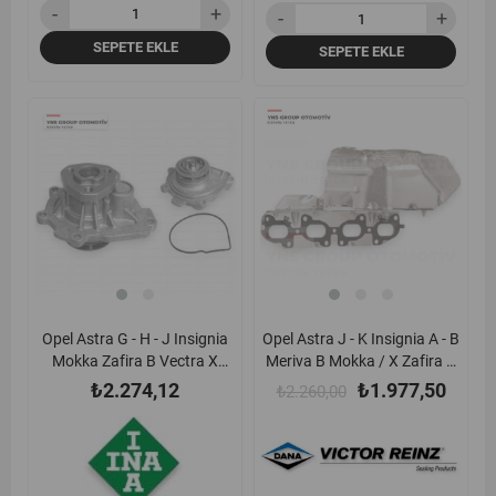
SEPETE EKLE
SEPETE EKLE
Opel Astra G - H - J Insignia
Opel Astra J - K Insignia A - B
Mokka Zafira B Vectra X
Meriva B Mokka / X Zafira C
Chevrolet Aveo Cruze 1.6 16v
15- B16dth 1.6 Dizel Egsoz
₺2.274,12
₺1.977,50
₺2.260,00
A16xer - A16let - Z16xep -
Manifold Contası Komple
Z16xer - Z16let Devirdaim (Su
Victor Reinz - 711219000 /
Pompası) Ina - 538030310 /
55496050
95531270