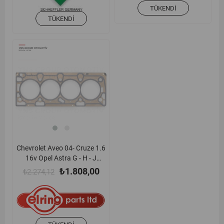
TÜKENDI
TÜKENDI
Chevrolet Aveo 04- Cruze 1.6
16v Opel Astra G - H - J
Insignia A Meriva Zafira C
₺1.808,00
₺2.274,12
A16xer - Z16xer - A16let -
B16xer - F14d4 - F16d4
Silindir Kapak Contası
(Metal) Elring - 076892