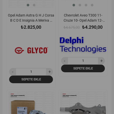
Opel Adam Astra G H J Corsa
Chevrolet Aveo T300 11-
B C D E Insignia A Meriva A
Cruze 10- Opel Adam 12-
B Mokka Zafira C X10xe
Astra J 10- Corsa D - E 07-
₺2.825,00
₺4.290,00
₺4.675,00
X12xe Z12xe Z12xep Z14xep
Insignia A Meriva B 10-17
A12xer A12xel A14xer
Mokka 12-19 Zafira C 10-18
B14xer A14net B14net 93-
1.2 - 1.4 A12xer - A14xer -
Ana Yatak Std Glyco -
A14net - B14xel - B14xer
H12955std
Ateşleme Bobini Delphi (Oem)
- Gn1040112b1
SEPETE EKLE
SEPETE EKLE
yeni
yeni
ürün
ürün