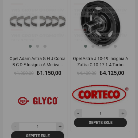
ürün
ürün
Opel Adam Astra G H J Corsa
Opel Astra J 10-19 Insignia A
B C D E Insignia A Meriva A
Zafira C 10-17 1.4 Turbo
B Mokka Zafira C X10xe
Krank Kasnağı (Yeni Tip - 5
₺1.150,00
₺4.125,00
₺1.380,00
₺4.400,00
X12xe Z12xe Z12xep Z14xep
Kanal) Corteco - 49412201
A12xer A12xel A14xer
B14xer A14net B14net 93-
Kol Yatak Std Glyco -
F0148724std
SEPETE EKLE
SEPETE EKLE