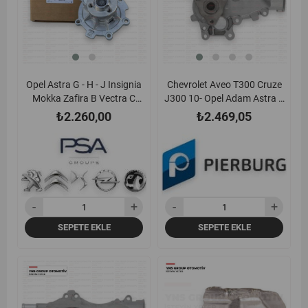
Opel Astra G - H - J Insignia
Chevrolet Aveo T300 Cruze
Mokka Zafira B Vectra C
J300 10- Opel Adam Astra J
Chevrolet Aveo Cruze 1.6 16v
Corsa D - E Insignia A -
₺2.260,00
₺2.469,05
A16xer - A16let - Z16xep -
Meriva B Mokka Zafira C 10-
Z16xer - Z16let Devirdaim (Su
1.2 - 1.4 + Turbo Devirdaim
Pompası) Gm Orjinal -
(Su Pompası) Pierburg -
95531270
707152240 / 95531269
SEPETE EKLE
SEPETE EKLE
yeni
%7
yeni
%6
ürün
ürün