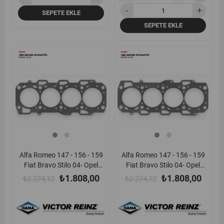
Alt Elring - 456270
SEPETE EKLE
SEPETE EKLE
yeni
%20
yeni
%20
ürün
ürün
Alfa Romeo 147 - 156 - 159
Alfa Romeo 147 - 156 - 159
Fiat Bravo Stilo 04- Opel
Fiat Bravo Stilo 04- Opel
Astra H Vectra C Zafira 04-
Astra H Vectra C Zafira 04-
₺1.808,00
₺1.808,00
₺2.274,12
₺2.274,12
1.9 Cdti Silindir
1.9 Cdti Silindir
Kapak Contası (Kertiksiz -
Kapak Contası (1 Kertik -
0.82 mm) Victor Reinz -
0.92 mm) Victor Reinz -
613585500 / 5607875
613585510 / 5607876