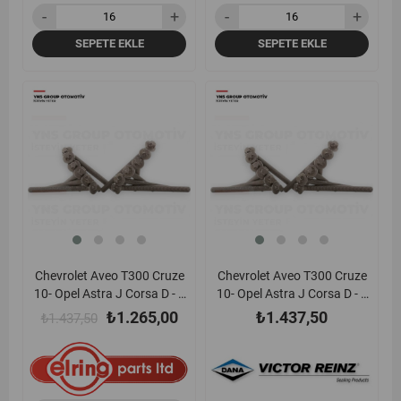
613724000
SEPETE EKLE
SEPETE EKLE
yeni
%12
yeni
ürün
ürün
Chevrolet Aveo T300 Cruze
Chevrolet Aveo T300 Cruze
10- Opel Astra J Corsa D - E
10- Opel Astra J Corsa D - E
Insignia A Meriva B Mokka
Insignia A Meriva B Mokka
₺1.265,00
₺1.437,50
₺1.437,50
Zafira C 10- 1.4 16v Turbo
Zafira C 10- 1.4 16v Turbo
Silindir Kapak Saplaması
Silindir Kapak Saplaması
(Civatası) (Takım) Elring -
(Civatası) (Takım) Victor
751970 / 55566811
Reinz - 143233101 /
55566811