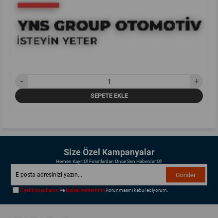
SEPETE EKLE
Size Özel Kampanyalar
Hemen Kayıt Ol Fırsatlardan Önce Sen Haberdar Ol!
Gönder
Üyelik koşullarını
ve
kişisel verilerimin
korunmasını kabul ediyorum.