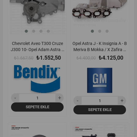
Chevrolet Aveo T300 Cruze
Opel Astra J - K Insignia A - B
J300 10- Opel Adam Astra J
Meriva B Mokka / X Zafira C
Corsa D - E Insignia A -
15- B16dth 1.6 Dizel Egsoz
₺1.552,50
₺4.125,00
₺1.667,50
₺4.400,00
Meriva B Mokka Zafira C 10-
Manifold Contası Komple Gm
1.2 - 1.4 + Turbo Devirdaim
Orjinal - 55496050
(Su Pompası) Bendix -
190083b / 95531269
SEPETE EKLE
SEPETE EKLE
yeni
yeni
%15