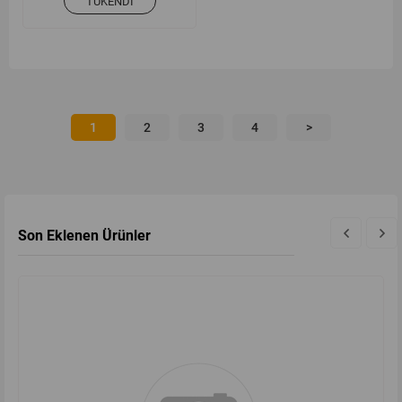
TÜKENDI
1
2
3
4
>
Son Eklenen Ürünler