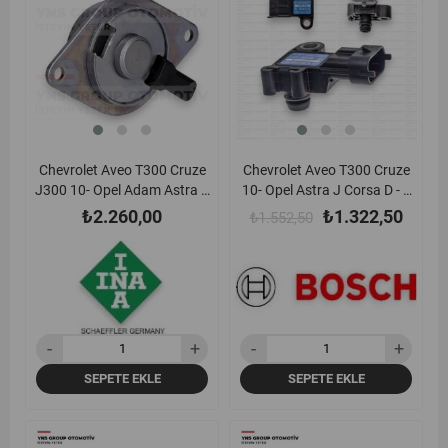
ürün
ürün
Chevrolet Aveo T300 Cruze
Chevrolet Aveo T300 Cruze
J300 10- Opel Adam Astra J
10- Opel Astra J Corsa D - E
Corsa D - E Insignia Meriva
Insignia A Meriva B 10-17
₺2.260,00
₺1.322,50
₺1.552,50
Mokka + X Zafira C 10- 1.2 -
Mokka 13-19 Zafira C 11-19
1.4 A12xer A14net A14nel
1.4 16v A14net Emme
A14xer Eksantrik Konum
Manifold Basınç (Map)
Selenoid Valfi Ina -
Sensörü Bosch -
427001810 / 55562223
0261230262 / 55567257
SEPETE EKLE
SEPETE EKLE
yeni
%17
yeni
%6