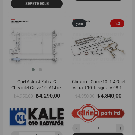
SEPETE EKLE
yeni
%13
yeni
%2
ürün
ürün
Opel Astra J Zafira C
Chevrolet Cruze 10- 1.4 Opel
Chevrolet Cruze 10- A14xer
Astra J 10- Insignia A 08-17
A16xer A18xer B14xer
Meriva B 10-17 Mokka 12-19
₺4.290,00
₺4.840,00
₺4.950,00
₺4.950,00
B16xer Benzinli Motor Su
Zafira C 10-18 1.4 140 Bg
Radyatörü Kale - 349200
Turbo A14net B14net A14nel
N14nel Motor Takım Contası
Üst Elring - 243970