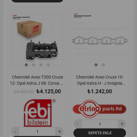
yeni
%6
yeni
ürün
ürün
Chevrolet Aveo T300 Cruze
Chevrolet Aveo Cruze 10-
12- Opel Astra J 08- Corsa D -
Opel Astra H - J Insignia
E Insignia A Meriva B Mokka
Mokka Zafira 1.6 16v A16xer
₺4.125,00
₺1.242,00
₺4.400,00
13-19 Zafira C 11- A14net -
- B16xer - Z16xer Emme
A14xer - A14xel - B14xer -
Manifold Contası (Lastik)
B14nel 1.2 - 1.4 Külbütör
Elring - 504260 / 55559374
(Subap) Kapağı Febi - 49615
/25203036
SEPETE EKLE