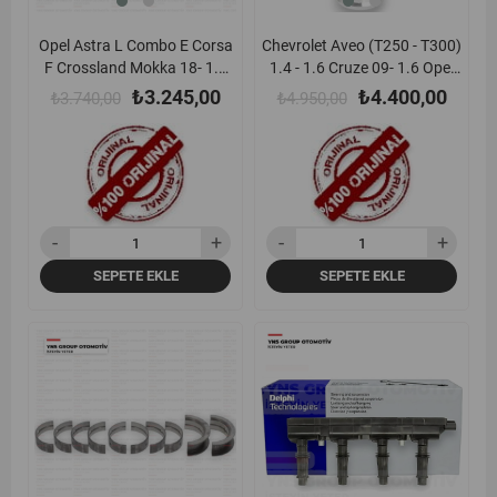
Opel Astra L Combo E Corsa
Chevrolet Aveo (T250 - T300)
F Crossland Mokka 18- 1.2
1.4 - 1.6 Cruze 09- 1.6 Opel
Puretech - Vti Triger
Astra G - H - J 03- Insignia A
₺3.245,00
₺4.400,00
₺3.740,00
₺4.950,00
(Eksantrik) Kayış Seti Psa -
09- Mokka 12-19 Zafira C 10-
1654516080
18 1.6 Benzinli Termostat
(105 c) Metal Gm Orjinal -
25199828
SEPETE EKLE
SEPETE EKLE
yeni
yeni
%8
ürün
ürün