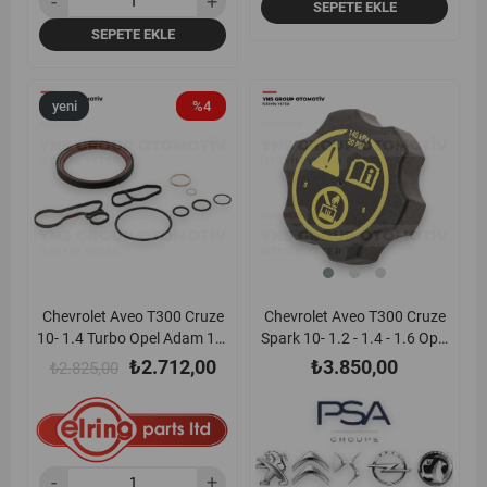
SEPETE EKLE
SEPETE EKLE
yeni
%4
yeni
ürün
ürün
Chevrolet Aveo T300 Cruze
Chevrolet Aveo T300 Cruze
10- 1.4 Turbo Opel Adam 14-
Spark 10- 1.2 - 1.4 - 1.6 Opel
19 Astra J 10- Corsa D - E
Adam Astra H- J- K Corsa D
₺2.712,00
₺3.850,00
₺2.825,00
12- Insignia A 08-14 Meriva B
07- 1.2 - 1.4 - 1.6 Benzinli
10-17 Mokka 12-19 Zafira C
Radyatör Yedek (Ek) Su
11-18 1.4 Turbo 140 Bg
Deposu Kapağı Psa-
A14net - B14net - D14net
13544913 / 13502353
Motor Takım Contası