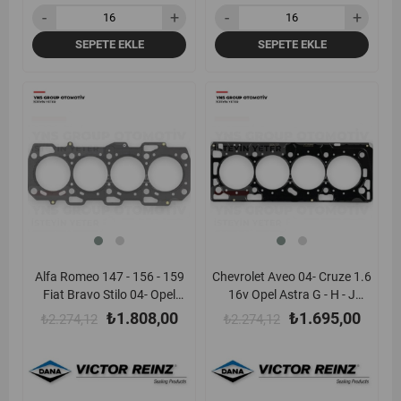
SEPETE EKLE
SEPETE EKLE
yeni
%20
yeni
%25
ürün
ürün
Alfa Romeo 147 - 156 - 159
Chevrolet Aveo 04- Cruze 1.6
Fiat Bravo Stilo 04- Opel
16v Opel Astra G - H - J
Astra H Vectra C Zafira 04-
Insignia A Meriva Zafira C
₺1.808,00
₺1.695,00
₺2.274,12
₺2.274,12
1.9 Cdti Silindir Kapak
A16xer - Z16xer - A16let -
Contası (2 Kertik - 1.02 mm)
B16xer - F14d4 - F16d4
Victor Reinz - 613585520 /
Silindir Kapak Contası
5607877
(Metal) Victor Reinz -