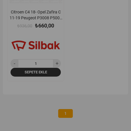
Citroen C4 18- Opel Zafira C
11-19 Peugeot P3008 P5008
10-17 Renault Scenic 15-
₺660,00
₺936,00
23 Ön Silecek (Silgi)
Süpürgesi Takımı (800 + 650
mm) Silbak - Sb3226c
SEPETE EKLE
1