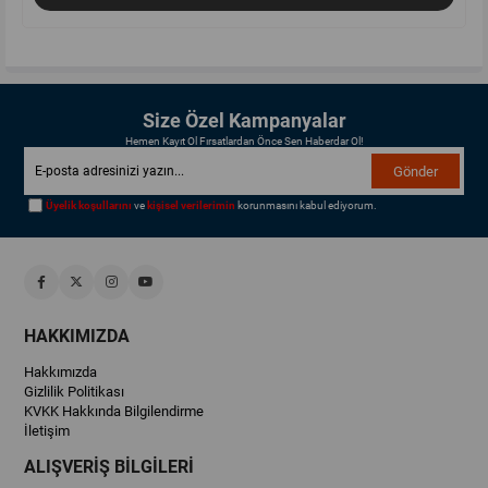
Size Özel Kampanyalar
Hemen Kayıt Ol Fırsatlardan Önce Sen Haberdar Ol!
Gönder
Üyelik koşullarını
ve
kişisel verilerimin
korunmasını kabul ediyorum.
HAKKIMIZDA
Hakkımızda
Gizlilik Politikası
KVKK Hakkında Bilgilendirme
İletişim
ALIŞVERİŞ BİLGİLERİ