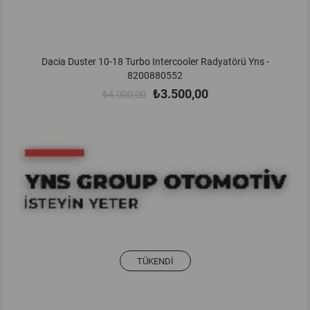
Dacia Duster 10-18 Turbo Intercooler Radyatörü Yns -
D
8200880552
₺3.500,00
₺4.000,00
TÜKENDI