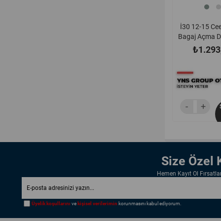
İ30 12-15 Ce
Bagaj Açma D
81260a5
₺1.293
Size Özel
Hemen Kayıt Ol Fırsatl
Üyelik koşullarını
ve
kişisel verilerimin
korunmasını kabul ediyorum.