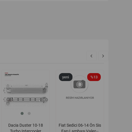
yeni
%20
yeni
%13
yeni
ürün
ürün
ürün
Dacia Duster 10-18
Fiat Sedici 06-14 Ön Sis
Suzuki Gra
Turbo Intercooler
Farı Lambası Valeo -
15 Jimny 0