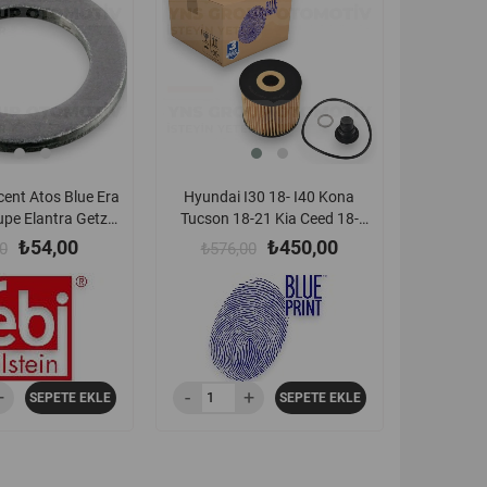
ent Atos Blue Era
Hyundai I30 18- I40 Kona
pe Elantra Getz
Tucson 18-21 Kia Ceed 18-
100 H350 I10 I20
Optima Sportage 18-21 Stonic
₺54,00
₺450,00
0
₺576,00
0 Ix35 Kona Matrix
Xceed 18- 1.6 Crdi (D4fb - D4fe)
son Kia Bongo Ceed
Yağ Filtresi Elemanı Blueprint -
 Picanto Rio Shuma
Adbp210019
tonic Venga Ford
 Yağ Karter Tapa
ebi - 32456 /
51323001
SEPETE EKLE
SEPETE EKLE