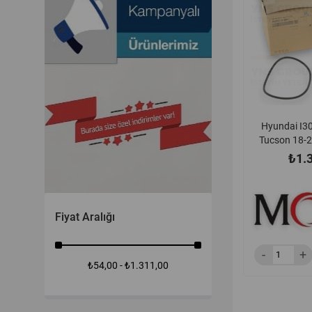
Hyundai I30
Tucson 18-2
Optima Sporta
₺1.
Xceed 18- 1.6 C
Yağ Filtres
Orjinal -
Fiyat Aralığı
₺54,00 - ₺1.311,00