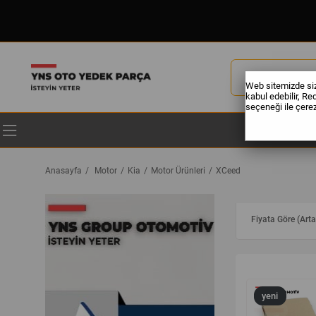
Web sitemizde size
kabul edebilir, Re
seçeneği ile çerezl
Anasayfa
Motor
Kia
Motor Ürünleri
XCeed
Fiyata Göre (Arta
yeni
ürün