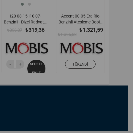
İ20 08-15 İ10 07-
Accent 00-05 Era Rio
Benzinli - Dizel Radyatör
Benzinli Ateşleme Bobin
Üst Bağlantı Ayağı
Kablosu Orjinal -
₺319,36
₺1.321,59
₺396,07
Büyük - 253331j050
2735026620
₺1.365,88
SEPETE
TÜKENDI
EKLE