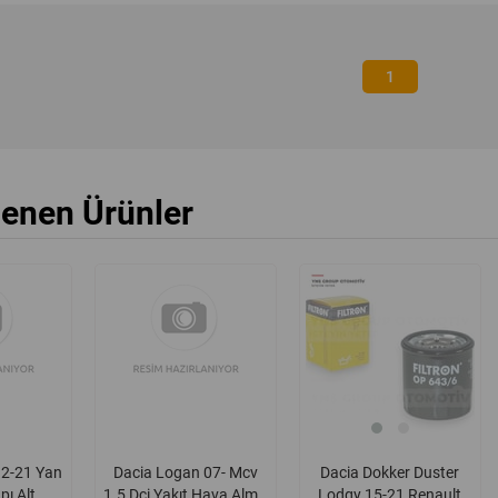
1
lenen Ürünler
12-21 Yan
Dacia Logan 07- Mcv
Dacia Dokker Duster
pı Alt
1.5 Dci Yakıt Hava Alma
Lodgy 15-21 Renault