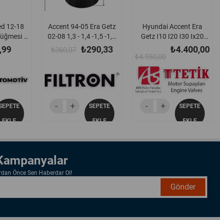
ed 12-18
Accent 94-05 Era Getz
Hyundai Accent Era
üğmesi -
02-08 1,3 - 1,4 -1,5 -1,6
Getz I10 I20 I30 Ix20
000
Benzinli Yağ Filtresi -
Matrix 05-19 Kia Carens
,99
₺290,33
₺4.400,00
₺360,07
Op617
Ceed Cerato Picanto Rip
₺4.950,00
Soul Venga 05-19 1.4 -
1.5 - 1.6 Crdi Dizel
Subap Takımı Tetik -
Hyu105
SEPETE
SEPETE
SEPETE
EKLE
EKLE
EKLE
 Kampanyalar
ardan Önce Sen Haberdar Ol!
Gönder