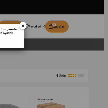
×
0
Üye Girişi
Sepetim
Favorilerim
0
 tüm çerezleri
z Ayarları
4 Ürün
%25
yeni
%22
ürün