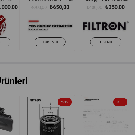
amasız)
Pompası (Elcik) Yns -
Clio Iv Espace V Fluence
.000,00
₺650,00
₺350,00
₺700,00
₺400,00
is -
6001545517
Kadjar Laguna Megane
74r
III - IV Scenic Talisman
15-22 1.6 16v H4m Yağ
Filtresi Filtron - Op6436
/ 152085758r
DI
TÜKENDI
TÜKENDI
Ürünleri
%19
%11