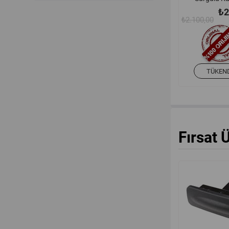
Makarası (L
₺2
Orjinal Ma
₺2.100,00
7459674
TÜKEN
Fırsat 