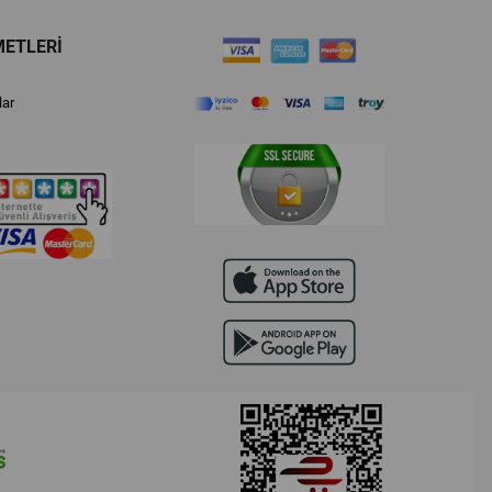
METLERİ
lar