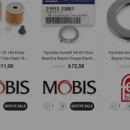
 18- I40 Kona
Hyundai Accent 94-05 Atos
Hyundai Acc
1 Kia Ceed 18-
Blue Era Bayon Coupe Elantra
Bayon Cou
ge 18-21 Stonic
Getz Grandeur H1 H100 H350
Grandeur H
311,00
₺72,58
₺90,02
₺72,0
rdi (D4fb - D4fe)
I10 I20 I30 I40 Ix20 Ix35 Kona
I30 I40 Ix2
i Elemanı Hmc
Matrix Santafe Tucson Kia
Santafe Tuc
 263202u000
Bongo Ceed Cerato K2500 Niro
Cerato Niro
Picanto Rio Shuma Sorento
Sorento S
Stonic Venga Yağ Karter Tapa
Ranger 02-
Pulu Hmc Orjinal - 2151323001
Pulu F
21
SEPETE EKLE
SEPETE EKLE