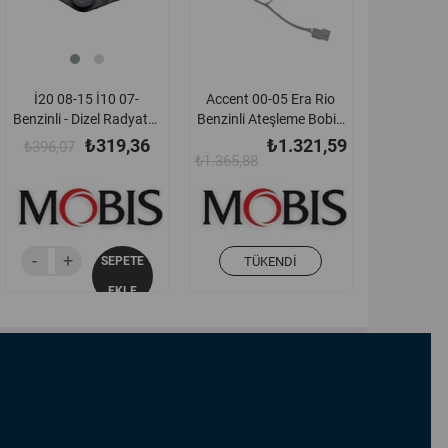
İ20 08-15 İ10 07-
Accent 00-05 Era Rio
Benzinli - Dizel Radyatör
Benzinli Ateşleme Bobin
Üst Bağlantı Ayağı
Kablosu Orjinal -
₺319,36
₺1.321,59
₺396,07
Büyük - 253331j050
2735026620
₺1.365,88
SEPETE
TÜKENDI
EKLE