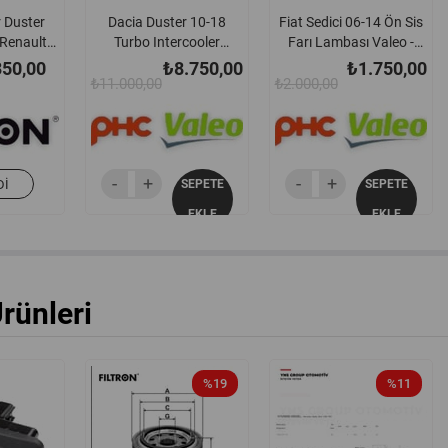
 Duster
Dacia Duster 10-18
Fiat Sedici 06-14 Ön Sis
Renault
Turbo Intercooler
Farı Lambası Valeo -
 V Fluence
Radyatörü Valeo -
088358 / 71768142
50,00
₺8.750,00
₺1.750,00
a Megane
818228 / 8200880552
₺11.000,00
₺2.000,00
 Talisman
 H4m Yağ
n - Op6436
758r
DI
SEPETE
SEPETE
EKLE
EKLE
Ürünleri
%19
%11