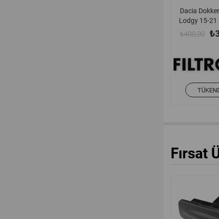
Dacia Dokker
Lodgy 15-21 
Clio Iv Espace
₺3
₺400,00
Kadjar Lagun
III - IV Scenic
15-22 1.6 16v
Filtresi Filtro
/ 152085
TÜKEN
Fırsat 