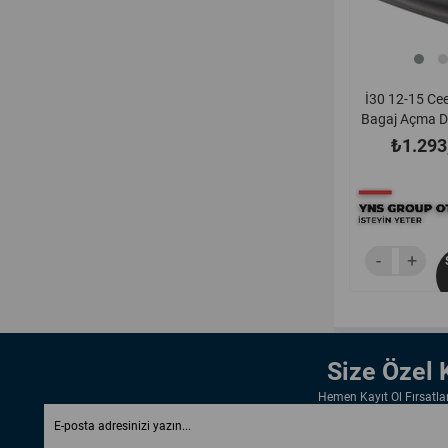
İ30 12-15 Ce
Bagaj Açma D
81260a5
₺1.293
Size Özel
Hemen Kayıt Ol Fırsatl