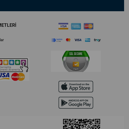
METLERİ
lar