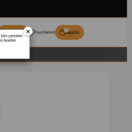
×
0
Üye Girişi
Sepetim
Favorilerim
0
 tüm çerezleri
z Ayarları