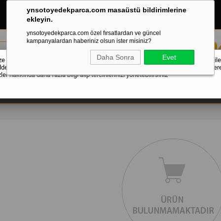
ynsotoyedekparca.com masaüstü bildirimlerine
ekleyin.
ynsotoyedekparca.com özel fırsatlardan ve güncel
kampanyalardan haberiniz olsun ister misiniz?
Daha Sonra
Evet
 daha iyi hizmet verebilmek için çerezler kullanılmaktadır. Kabul Et seçeneği ile
ddet seçeneği ile zorunlu çerezler haricindeki tüm çerezleri reddedebilir veya Çere
er hakkında daha fazla bilgi alıp tercihlerinizi yönetebilirsiniz