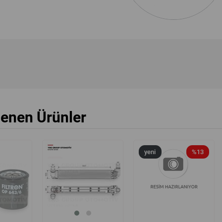
lenen Ürünler
yeni
%20
yeni
%13
ürün
ürün