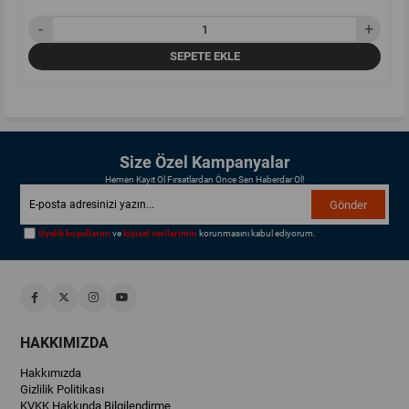
SEPETE EKLE
Size Özel Kampanyalar
Hemen Kayıt Ol Fırsatlardan Önce Sen Haberdar Ol!
Gönder
Üyelik koşullarını
ve
kişisel verilerimin
korunmasını kabul ediyorum.
HAKKIMIZDA
Hakkımızda
Gizlilik Politikası
KVKK Hakkında Bilgilendirme