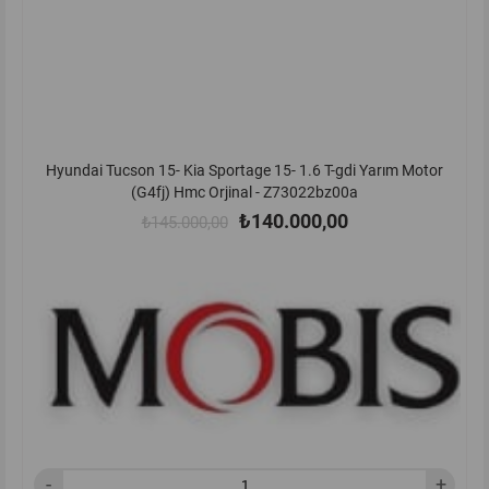
Hyundai Tucson 15- Kia Sportage 15- 1.6 T-gdi Yarım Motor
(G4fj) Hmc Orjinal - Z73022bz00a
₺140.000,00
₺145.000,00