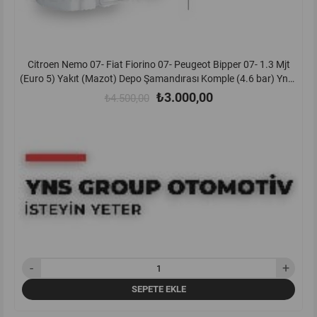
Citroen Nemo 07- Fiat Fiorino 07- Peugeot Bipper 07- 1.3 Mjt
V
(Euro 5) Yakıt (Mazot) Depo Şamandırası Komple (4.6 bar) Yns -
52127320
₺3.000,00
₺4.500,00
SEPETE EKLE