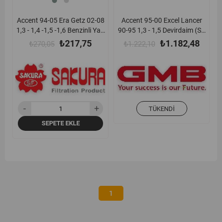
Accent 94-05 Era Getz 02-08
Accent 95-00 Excel Lancer
1,3 - 1,4 -1,5 -1,6 Benzinli Yağ
90-95 1,3 - 1,5 Devirdaim (Su
Filtresi - C1002
Pompası) Gmb - Gwm17a
₺217,75
₺1.182,48
₺270,05
₺1.222,10
TÜKENDI
SEPETE EKLE
1