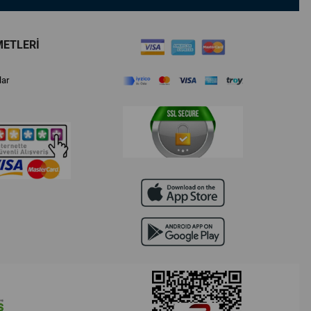
METLERİ
lar