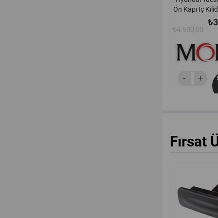
Ön Kapı İç Kili
Orjinal - 81
₺3
₺4.500,00
Fırsat 