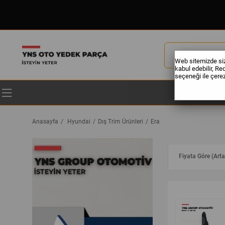
Web sitemizde size
kabul edebilir, Re
seçeneği ile çerezl
Anasayfa
Hyundai
Dış Trim Ürünleri
Era
Fiyata Göre (Arta
yeni
ürün