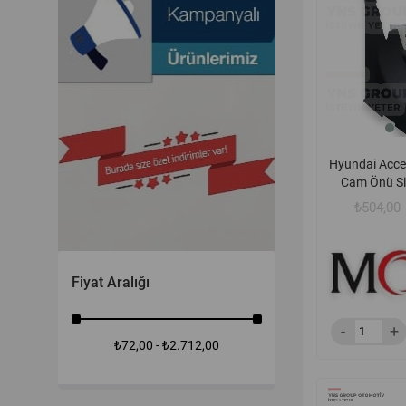
Hyundai Acce
Cam Önü Sil
Bakaliti Sağ
₺504,00
8616
Fiyat Aralığı
₺72,00 - ₺2.712,00