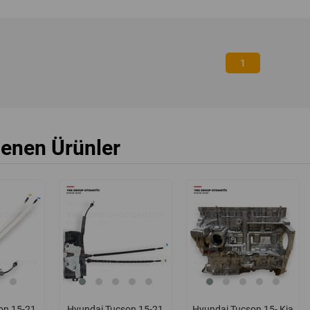
1
lenen Ürünler
%33
yeni
%22
yeni
%3
ürün
ürün
on 15-21
Hyundai Tucson 15-21
Hyundai Tucson 15- Kia