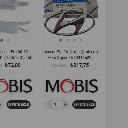
ccent Era 06-12
Accent Era 06- Arma (Amblem)
Klipsi Hmc Orjinal -
Arka Orjinal - 863411e200
2351e000
₺72,00
₺217,75
0
₺270,05
SEPETE EKLE
SEPETE EKLE