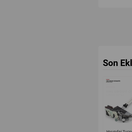
Son Ek
yeni
ürün
Hyundai Tucs