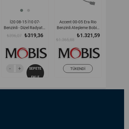
İ20 08-15 İ10 07-
Accent 00-05 Era Rio
Benzinli - Dizel Radyatör
Benzinli Ateşleme Bobin
Üst Bağlantı Ayağı
Kablosu Orjinal -
₺319,36
₺1.321,59
₺396,07
Büyük - 253331j050
2735026620
₺1.365,88
SEPETE
TÜKENDI
EKLE