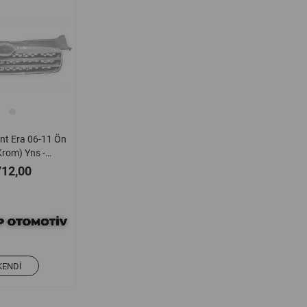
nt Era 06-11 Ön
Krom) Yns -
01e100
712,00
KENDI