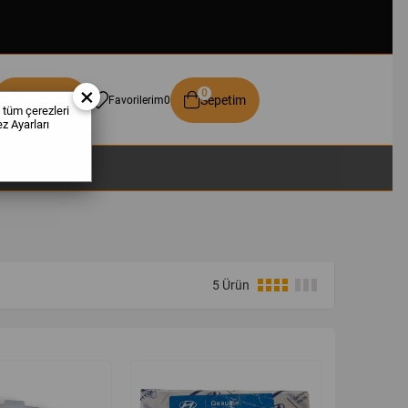
×
0
Üye Girişi
Sepetim
Favorilerim
0
 tüm çerezleri
z Ayarları
5 Ürün
%23
%19