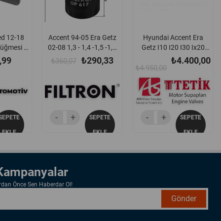
ed 12-18
Accent 94-05 Era Getz
Hyundai Accent Era
üğmesi -
02-08 1,3 - 1,4 -1,5 -1,6
Getz I10 I20 I30 Ix20
000
Benzinli Yağ Filtresi -
Matrix 05-19 Kia Carens
,99
₺290,33
₺4.400,00
₺360,07
Op617
Ceed Cerato Picanto Rip
₺4.950,00
Soul Venga 05-19 1.4 -
1.5 - 1.6 Crdi Dizel
Subap Takımı Tetik -
Hyu105
SEPETE
SEPETE
SEPETE
EKLE
EKLE
EKLE
 Kampanyalar
ardan Önce Sen Haberdar Ol!
Gönder