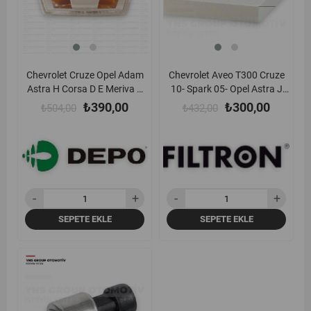
Chevrolet Cruze Opel Adam
Chevrolet Aveo T300 Cruze
Astra H Corsa D E Meriva B
10- Spark 05- Opel Astra J
Insignia A Zafira B Ön
Insignia A Meriva B 08-17
₺390,00
₺300,00
₺504,00
₺432,00
Çamurluk Sinyali Sol Depo -
Mokka Zafira C 12-19 Polen
4421407lue
Filtresi Filtron - K1223
SEPETE EKLE
SEPETE EKLE
yeni
%12
ürün