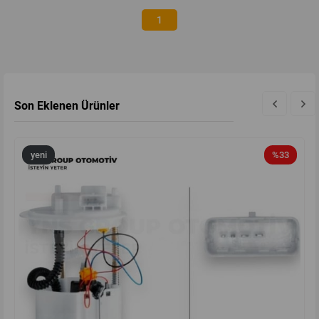
1
Son Eklenen Ürünler
yeni
%33
ürün