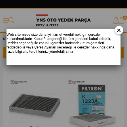
0
×
Web sitemizde size daha iyi hizmet verebilmek için çerezler
kullanılmaktadır. Kabul Et seçeneği ile tüm çerezleri kabul edebilir,
Zafira
Reddet seçeneği ile zorunlu çerezler haricindeki tüm çerezleri
reddedebilir veya Çerez Ayarları seçeneği ile çerezler hakkında daha
fazla bilgi alıp tercihlerinizi yönetebilirsiniz
SIRALAMA
FILTRELEME
yeni
%21
yeni
%38
ürün
ürün