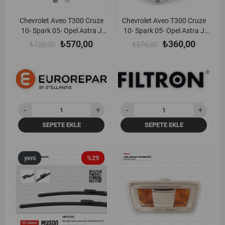
Chevrolet Aveo T300 Cruze
Chevrolet Aveo T300 Cruze
10- Spark 05- Opel Astra J
10- Spark 05- Opel Astra J
Insignia A Meriva B 08-17
Insignia A Meriva B 08-17
₺570,00
₺360,00
₺720,00
₺576,00
Mokka Zafira C 12-19 Polen
Mokka Zafira C 12-19 Polen
Filtresi (Karbonlu) EuroRepar
Filtresi (Karbonlu) Filtron -
- 1613732780
K8014 / K1223a
SEPETE EKLE
SEPETE EKLE
yeni
%29
yeni
%23
ürün
ürün