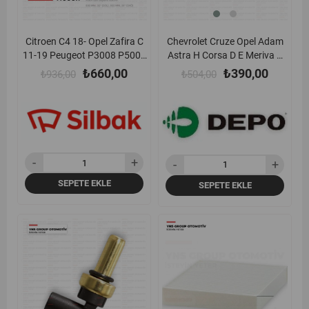
Citroen C4 18- Opel Zafira C
Chevrolet Cruze Opel Adam
11-19 Peugeot P3008 P5008
Astra H Corsa D E Meriva B
10-17 Renault Scenic 15-
Insignia A Zafira B Ön
₺660,00
₺390,00
₺936,00
₺504,00
23 Ön Silecek (Silgi)
Çamurluk Sinyali Sağ Depo -
Süpürgesi Takımı (800 + 650
4421407rue
mm) Silbak - Sb3226c
SEPETE EKLE
SEPETE EKLE
yeni
%12
yeni
%24
ürün
ürün