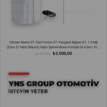
Citroen Nemo 07- Fiat Fiorino 07- Peugeot Bipper 07- 1.3 Mjt
V
(Euro 5) Yakıt (Mazot) Depo Şamandırası Komple (4.6 bar) Yns -
52127320
₺3.000,00
₺4.500,00