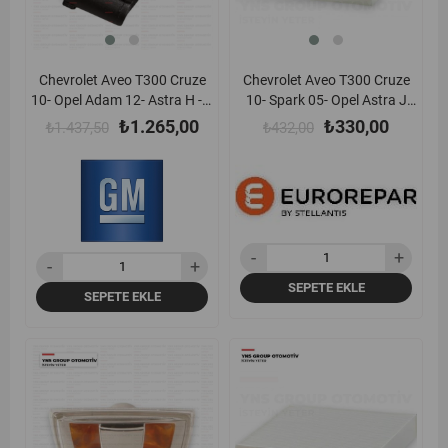
Chevrolet Aveo T300 Cruze
Chevrolet Aveo T300 Cruze
10- Opel Adam 12- Astra H - J
10- Spark 05- Opel Astra J
Corsa D - E Insignia A Meriva
Insignia A Meriva B 08-17
₺1.265,00
₺330,00
₺1.437,50
₺432,00
Mokka Vectra C Zafira 06-20
Mokka Zafira C 12-19 Polen
1.4 - 1.6 Benzinli Hararet
Filtresi Eurorepar -
Müşürü (Su Sıcaklık Sensörü)
1686235880
Gm - 55591401
SEPETE EKLE
SEPETE EKLE
yeni
%23
yeni
%31
ürün
ürün