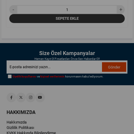
SEPETE EKLE
Size Özel Kampanyalar
Hemen Kayıt Ol Fırsatlardan Önce Sen Haberdar Ol!
Gönder
Üyelik koşullarını
ve
kişisel verilerimin
korunmasını kabul ediyorum.
HAKKIMIZDA
Hakkımızda
Gizlilik Politikası
KVKK Hakkında Bilgilendirme